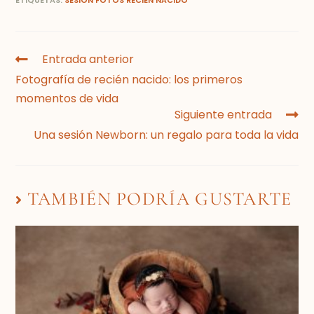
Entrada anterior
Fotografía de recién nacido: los primeros
momentos de vida
Siguiente entrada
Una sesión Newborn: un regalo para toda la vida
TAMBIÉN PODRÍA GUSTARTE